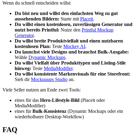
Wenn du schnell entscheiden willst:
Du bist neu und willst den einfachsten Weg zu gut
aussehenden Bildern:
Starte mit
Placeit
.
Du willst einen kostenlosen, zuverlässigen Generator und
nutzt bereits Printful:
Nutze den
Printful Mockup
Generator
.
Du willst breite Produktvielfalt und einen nutzbaren
kostenlosen Plan:
Teste
Mockey AI
.
Du launchst viele Designs und brauchst Bulk-Ausgabe:
Wähle
Dynamic Mockups
.
Du willst Vielfalt über Produkttypen und Listing-Stile
hinweg:
Teste
MediaModifier
.
Du willst konsistente Markenvisuals für eine Storefront:
Sieh dir
Mockuuups Studio
an.
Viele Seller nutzen am Ende zwei Tools:
eines für das
Hero-Lifestyle-Bild
(Placeit oder
MediaModifier)
eines für
Bulk-Konsistenz
(Dynamic Mockups oder ein
wiederholbarer Desktop-Workflow)
FAQ