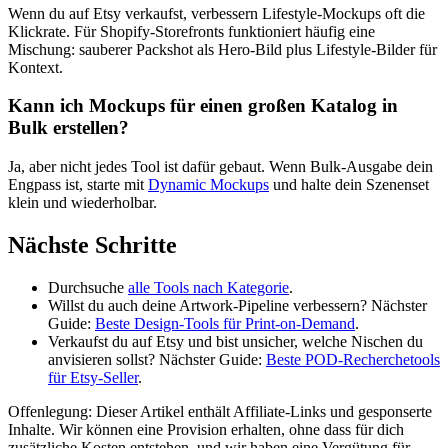
Wenn du auf Etsy verkaufst, verbessern Lifestyle-Mockups oft die
Klickrate. Für Shopify-Storefronts funktioniert häufig eine
Mischung: sauberer Packshot als Hero-Bild plus Lifestyle-Bilder für
Kontext.
Kann ich Mockups für einen großen Katalog in
Bulk erstellen?
Ja, aber nicht jedes Tool ist dafür gebaut. Wenn Bulk-Ausgabe dein
Engpass ist, starte mit
Dynamic Mockups
und halte dein Szenenset
klein und wiederholbar.
Nächste Schritte
Durchsuche
alle Tools nach Kategorie
.
Willst du auch deine Artwork-Pipeline verbessern? Nächster
Guide:
Beste Design-Tools für Print-on-Demand
.
Verkaufst du auf Etsy und bist unsicher, welche Nischen du
anvisieren sollst? Nächster Guide:
Beste POD-Recherchetools
für Etsy-Seller
.
Offenlegung: Dieser Artikel enthält Affiliate-Links und gesponserte
Inhalte. Wir können eine Provision erhalten, ohne dass für dich
zusätzliche Kosten entstehen, und wir haben eine Vergütung für