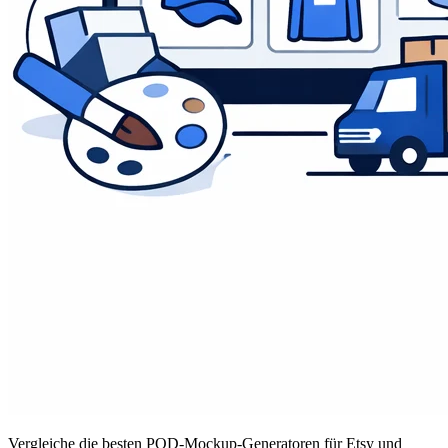
Vergleiche die besten POD-Mockup-Generatoren für Etsy und