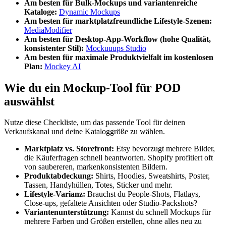
Am besten für Bulk-Mockups und variantenreiche
Kataloge:
Dynamic Mockups
Am besten für marktplatzfreundliche Lifestyle-Szenen:
MediaModifier
Am besten für Desktop-App-Workflow (hohe Qualität,
konsistenter Stil):
Mockuuups Studio
Am besten für maximale Produktvielfalt im kostenlosen
Plan:
Mockey AI
Wie du ein Mockup-Tool für POD
auswählst
Nutze diese Checkliste, um das passende Tool für deinen
Verkaufskanal und deine Kataloggröße zu wählen.
Marktplatz vs. Storefront:
Etsy bevorzugt mehrere Bilder,
die Käuferfragen schnell beantworten. Shopify profitiert oft
von saubereren, markenkonsistenten Bildern.
Produktabdeckung:
Shirts, Hoodies, Sweatshirts, Poster,
Tassen, Handyhüllen, Totes, Sticker und mehr.
Lifestyle-Varianz:
Brauchst du People-Shots, Flatlays,
Close-ups, gefaltete Ansichten oder Studio-Packshots?
Variantenunterstützung:
Kannst du schnell Mockups für
mehrere Farben und Größen erstellen, ohne alles neu zu