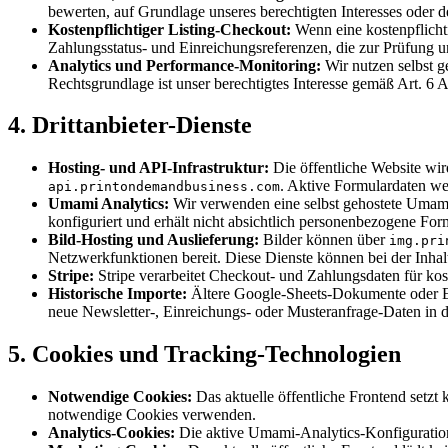
bewerten, auf Grundlage unseres berechtigten Interesses oder 
Kostenpflichtiger Listing-Checkout:
Wenn eine kostenpflicht
Zahlungsstatus- und Einreichungsreferenzen, die zur Prüfung u
Analytics und Performance-Monitoring:
Wir nutzen selbst g
Rechtsgrundlage ist unser berechtigtes Interesse gemäß Art. 6
4. Drittanbieter-Dienste
Hosting- und API-Infrastruktur:
Die öffentliche Website wir
. Aktive Formulardaten wer
api.printondemandbusiness.com
Umami Analytics:
Wir verwenden eine selbst gehostete Umami
konfiguriert und erhält nicht absichtlich personenbezogene For
Bild-Hosting und Auslieferung:
Bilder können über
img.pri
Netzwerkfunktionen bereit. Diese Dienste können bei der Inhal
Stripe:
Stripe verarbeitet Checkout- und Zahlungsdaten für kos
Historische Importe:
Ältere Google-Sheets-Dokumente oder Exp
neue Newsletter-, Einreichungs- oder Musteranfrage-Daten in de
5. Cookies und Tracking-Technologien
Notwendige Cookies:
Das aktuelle öffentliche Frontend setz
notwendige Cookies verwenden.
Analytics-Cookies:
Die aktive Umami-Analytics-Konfiguration