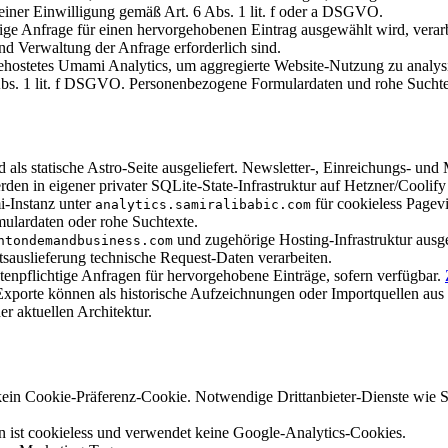
deiner Einwilligung gemäß Art. 6 Abs. 1 lit. f oder a DSGVO.
ige Anfrage für einen hervorgehobenen Eintrag ausgewählt wird, verarb
nd Verwaltung der Anfrage erforderlich sind.
ehostetes Umami Analytics, um aggregierte Website-Nutzung zu analysi
 Abs. 1 lit. f DSGVO. Personenbezogene Formulardaten und rohe Suchtex
d als statische Astro-Seite ausgeliefert. Newsletter-, Einreichungs- u
den in eigener privater SQLite-State-Infrastruktur auf Hetzner/Coolify 
-Instanz unter
für cookieless Pagev
analytics.samiralibabic.com
mulardaten oder rohe Suchtexte.
und zugehörige Hosting-Infrastruktur ausge
ntondemandbusiness.com
tsauslieferung technische Request-Daten verarbeiten.
tenpflichtige Anfragen für hervorgehobene Einträge, sofern verfügbar.
orte können als historische Aufzeichnungen oder Importquellen aus fr
r aktuellen Architektur.
t kein Cookie-Präferenz-Cookie. Notwendige Drittanbieter-Dienste wie
 ist cookieless und verwendet keine Google-Analytics-Cookies.