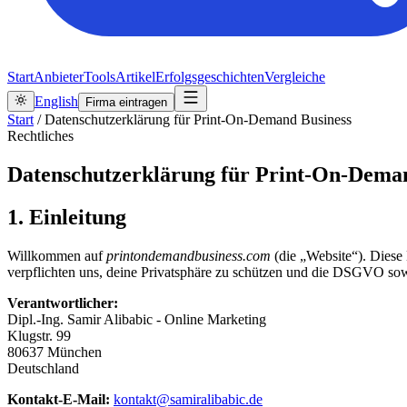
Start
Anbieter
Tools
Artikel
Erfolgsgeschichten
Vergleiche
English
Firma eintragen
Start
/
Datenschutzerklärung für Print-On-Demand Business
Rechtliches
Datenschutzerklärung für Print-On-Dema
1. Einleitung
Willkommen auf
printondemandbusiness.com
(die „Website“). Diese
verpflichten uns, deine Privatsphäre zu schützen und die DSGVO sow
Verantwortlicher:
Dipl.-Ing. Samir Alibabic - Online Marketing
Klugstr. 99
80637 München
Deutschland
Kontakt-E-Mail:
kontakt@samiralibabic.de