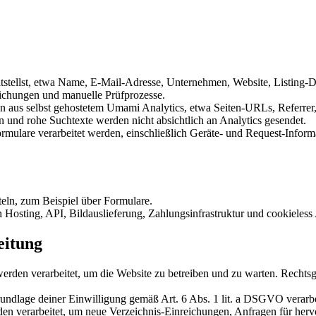
tstellst, etwa Name, E-Mail-Adresse, Unternehmen, Website, Listing-D
ichungen und manuelle Prüfprozesse.
n aus selbst gehostetem Umami Analytics, etwa Seiten-URLs, Referrer
n und rohe Suchtexte werden nicht absichtlich an Analytics gesendet.
mulare verarbeitet werden, einschließlich Geräte- und Request-Inform
teln, zum Beispiel über Formulare.
 Hosting, API, Bildauslieferung, Zahlungsinfrastruktur und cookieless 
eitung
en verarbeitet, um die Website zu betreiben und zu warten. Rechtsgrund
ndlage deiner Einwilligung gemäß Art. 6 Abs. 1 lit. a DSGVO verarbe
n verarbeitet, um neue Verzeichnis-Einreichungen, Anfragen für herv