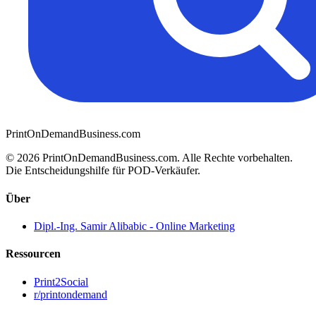
PrintOnDemandBusiness.com
© 2026 PrintOnDemandBusiness.com.
Alle Rechte vorbehalten.
Die Entscheidungshilfe für POD-Verkäufer.
Über
Dipl.-Ing. Samir Alibabic - Online Marketing
Ressourcen
Print2Social
r/printondemand