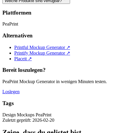
Welche Produkte sind verfügbar?
Plattformen
PeaPrint
Alternativen
Printful Mockup Generator
↗
Printify Mockup Generator
↗
Placeit
↗
Bereit loszulegen?
PeaPrint Mockup Generator in wenigen Minuten testen.
Loslegen
Tags
Design
Mockups
PeaPrint
Zuletzt geprüft: 2026-02-20
Zeige, dass du gelistet bist