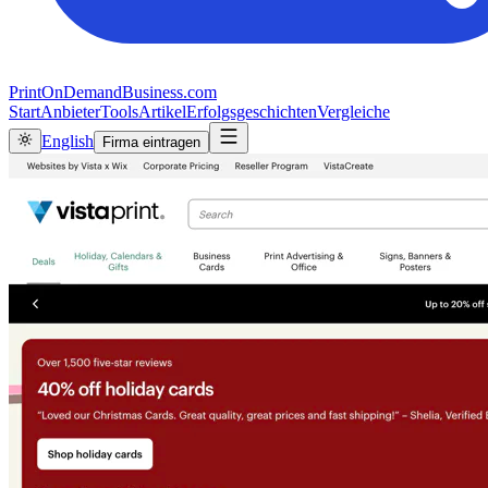
PrintOnDemandBusiness.com
Start
Anbieter
Tools
Artikel
Erfolgsgeschichten
Vergleiche
English
Firma eintragen