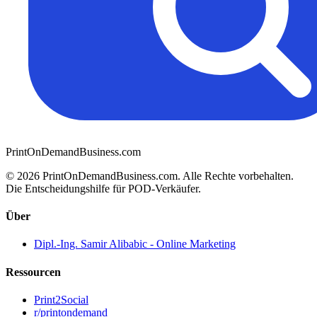
PrintOnDemandBusiness.com
© 2026 PrintOnDemandBusiness.com.
Alle Rechte vorbehalten.
Die Entscheidungshilfe für POD-Verkäufer.
Über
Dipl.-Ing. Samir Alibabic - Online Marketing
Ressourcen
Print2Social
r/printondemand